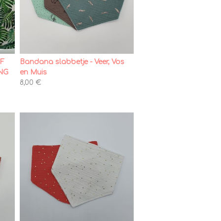
OF
Bandana slabbetje - Veer, Vos
NG
en Muis
8,00 €