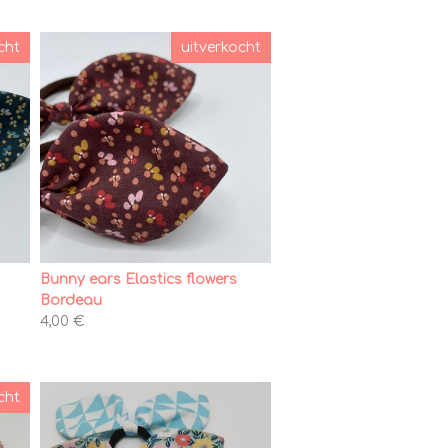
cht
uitverkocht
Bunny ears Elastics flowers
Bordeau
4,00 €
cht