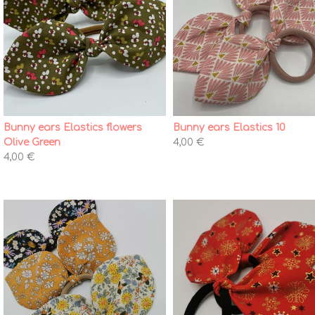
Bunny ears Elastics flowers
Bunny ears Elastics 10
Olive Green
4,00 €
4,00 €