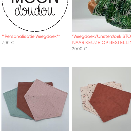
**Personalisatie Weegdoek**
*Weegdoek/Unsterdoek ST
2,00 €
NAAR KEUZE OP BESTELLI
20,00 €