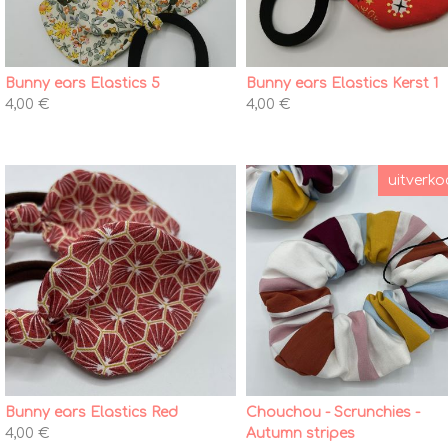
Bunny ears Elastics 5
Bunny ears Elastics Kerst 1
4,00 €
4,00 €
uitverko
Bunny ears Elastics Red
Chouchou - Scrunchies -
4,00 €
Autumn stripes