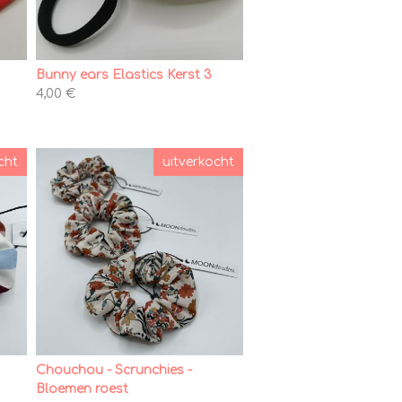
Bunny ears Elastics Kerst 3
4,00 €
cht
uitverkocht
Chouchou - Scrunchies -
Bloemen roest