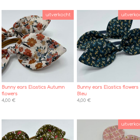
uitverkocht
uitverko
Bunny ears Elastics Autumn
Bunny ears Elastics flowers
flowers
Bleu
4,00 €
4,00 €
uitverko