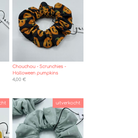
Chouchou - Scrunchies -
Halloween pumpkins
4,00 €
cht
uitverkocht