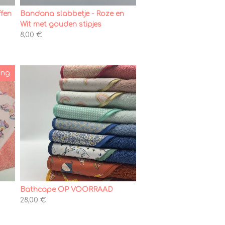
ffen
Bandana slabbetje - Roze en
Wit met gouden stipjes
8,00 €
ing
G
Bathcape OP VOORRAAD
28,00 €