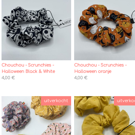
Chouchou - Scrunchies -
Chouchou - Scrunchies -
Halloween Black & White
Halloween oranje
4,00 €
4,00 €
uitverkocht
uitverko