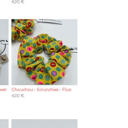
4,00 €
ower
Chouchou - Scrunchies - Fluo
4,00 €