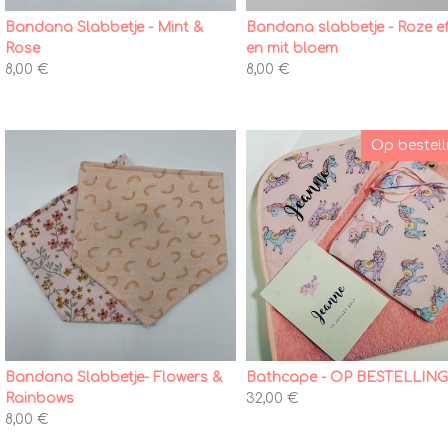
Bandana Slabbetje - Mint &
Bandana slabbetje - Roze e
Rose
en mit bloem
8,00 €
8,00 €
Op bestell
Bandana Slabbetje- Flowers &
Bathcape - OP BESTELLIN
Rainbows
32,00 €
8,00 €