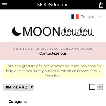
MOONdoudou
0
Français
Certains de nos articles sont personnalisables.
Contactez-nous
Livraison gratuite dès 75€ d'achat pour les livraisons en
Belgique et dès 100€ pour les livraison en France et aux
Pays Bas.
Catégories