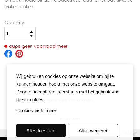
Omdat mooie dingen je dagelijkse routine net dat tikkeltje
leuker maken
Quantity
oups geen voorraad meer
Wij gebruiken cookies op onze website om bij te
Verkoopsvoorwaarden
kunnen houden hoe u met onze website omgaat.
Door te accepteren, stemt u in met het gebruik van
deze cookies.
Algemene gebruiksvoorwaarden
Cookies-instellingen
Privacy beleid
Alles toestaan
Alles weigeren
Powered by
WebSelf