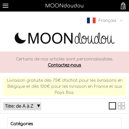
MOONdoudou
0
Français
Certains de nos articles sont personnalisables.
Contactez-nous
Livraison gratuite dès 75€ d'achat pour les livraisons en
Belgique et dès 100€ pour les livraison en France et aux
Pays Bas.
Catégories