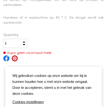
De stoffen zijn voorgewassen om elk risico op krimpen te
verminderen
Handwas of in wasmachine op 40 ° C. De droger wordt niet
aanbevolen.
Quantity
oups geen voorraad meer
Wij gebruiken cookies op onze website om bij te
Verkoopsvoorwaarden
kunnen houden hoe u met onze website omgaat.
Door te accepteren, stemt u in met het gebruik van
deze cookies.
Algemene gebruiksvoorwaarden
Cookies-instellingen