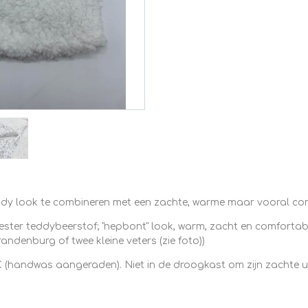
rendy look te combineren met een zachte, warme maar vooral com
yester teddybeerstof; "nepbont" look, warm, zacht en comforta
andenburg of twee kleine veters (zie foto))
 (handwas aangeraden). Niet in de droogkast om zijn zachte ui