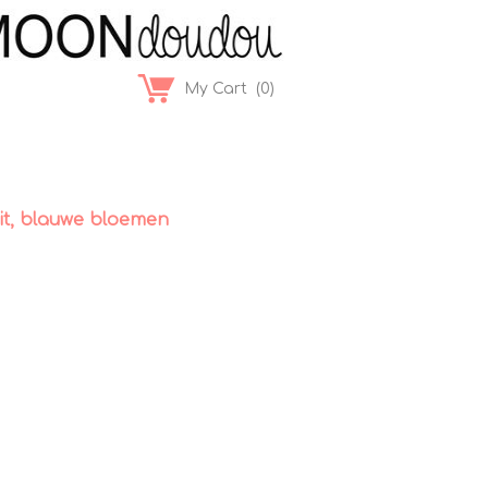
My Cart
(
0
)
wit, blauwe bloemen