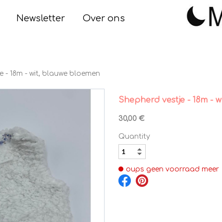
Newsletter
Over ons
e - 18m - wit, blauwe bloemen
Shepherd vestje - 18m - 
30,00 €
Quantity
oups geen voorraad meer