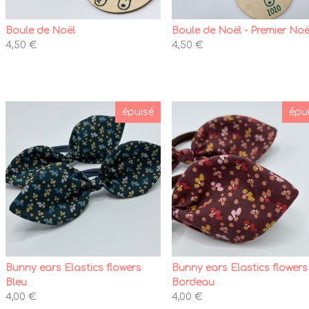
Boule de Noël
Boule de Noël - Premier Noë
4,50 €
4,50 €
épuisé
épu
Bunny ears Elastics flowers
Bunny ears Elastics flowers
Bleu
Bordeau
4,00 €
4,00 €