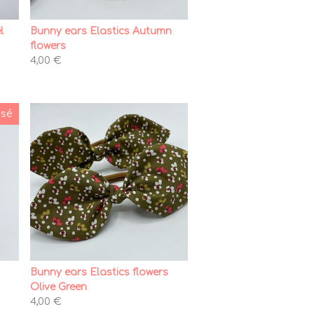
l
Bunny ears Elastics Autumn
flowers
4,00 €
isé
Bunny ears Elastics flowers
Olive Green
4,00 €