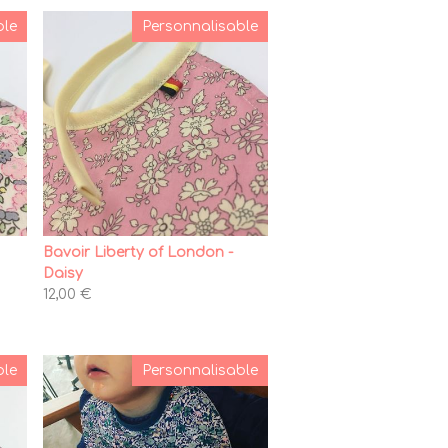
ble
Personnalisable
Bavoir Liberty of London -
Daisy
12,00 €
ble
Personnalisable