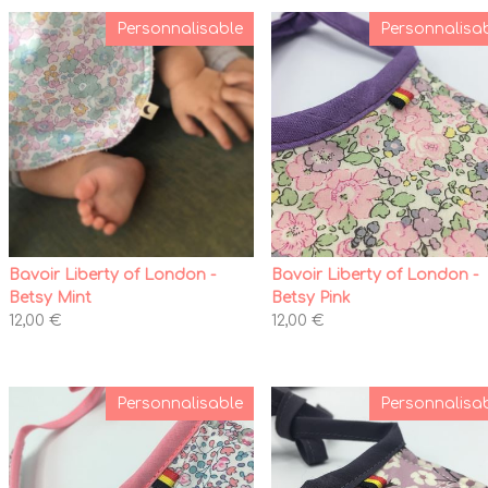
Personnalisable
Personnalisa
Bavoir Liberty of London -
Bavoir Liberty of London -
Betsy Mint
Betsy Pink
12,00 €
12,00 €
Personnalisable
Personnalisa