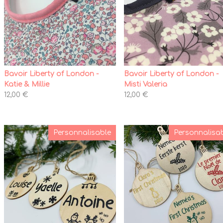
Bavoir Liberty of London -
Bavoir Liberty of London -
Katie & Millie
Misti Valeria
12,00 €
12,00 €
Personnalisable
Personnalisa