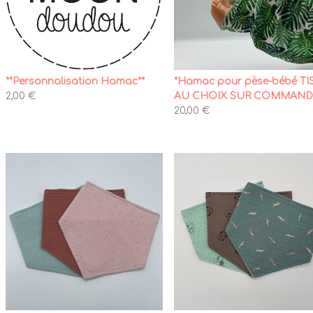
**Personnalisation Hamac**
*Hamac pour pèse-bébé TI
2,00 €
AU CHOIX SUR COMMAN
20,00 €