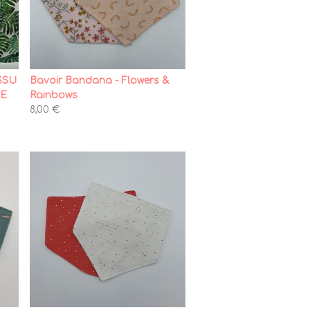
SSU
Bavoir Bandana - Flowers &
DE
Rainbows
8,00 €