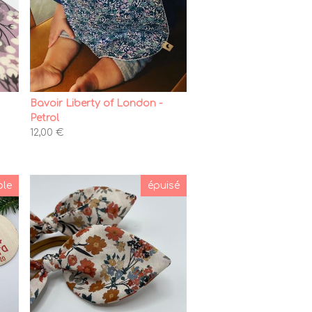
Bavoir Liberty of London -
Petrol
12,00 €
ble
épuisé