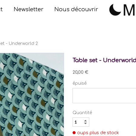
t
Newsletter
Nous découvrir
set - Underworld 2
Table set - Underworld
20,00 €
épuisé
Quantité
oups plus de stock