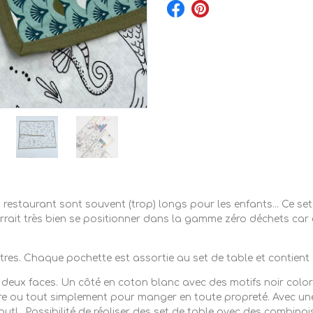
 restaurant sont souvent (trop) longs pour les enfants... Ce set
ait très bien se positionner dans la gamme zéro déchets car en
res. Chaque pochette est assortie au set de table et contient
deux faces. Un côté en coton blanc avec des motifs noir coloria
re ou tout simplement pour manger en toute propreté. Avec une 
out! . Possibilité de réaliser des set de table avec des combinai