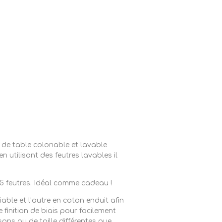
 de table coloriable et lavable
 utilisant des feutres lavables il
 5 feutres. Idéal comme cadeau !
ble et l’autre en coton enduit afin
finition de biais pour facilement
sons ou de taille différentes que