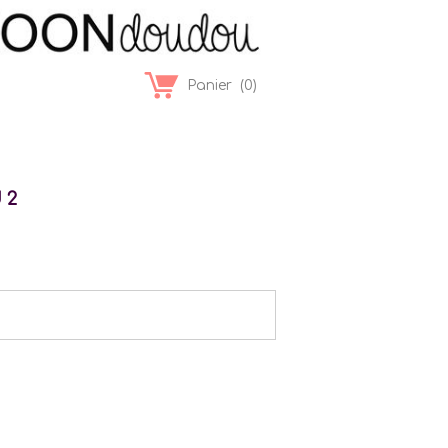
Panier
(
0
)
 2