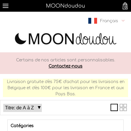
MOONdoudou
0
Français
Certains de nos articles sont personnalisables.
Contactez-nous
Livraison gratuite dès 75€ d'achat pour les livraisons en
Belgique et dès 100€ pour les livraison en France et aux
Pays Bas.
Catégories