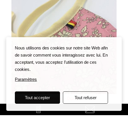
Nous utilisons des cookies sur notre site Web afin
de savoir comment vous interagissez avec lui. En
acceptant, vous acceptez l’utilisation de ces
cookies.
Paramètres
Tout accepter
Tout refuser
Bavoir Liberty of London - Daisy
12,00 €
Personnalisable