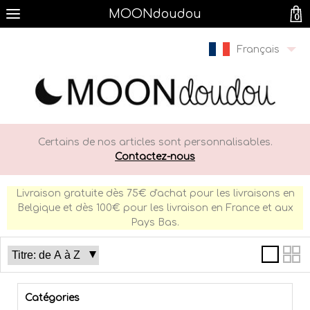
MOONdoudou
0
Français
Certains de nos articles sont personnalisables.
Contactez-nous
Livraison gratuite dès 75€ d'achat pour les livraisons en
Belgique et dès 100€ pour les livraison en France et aux
Pays Bas.
Catégories