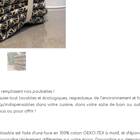
i remplissent nos poubelles !
suies tout lavables et écologiques, respectueux de l’environnement et f
fs qu’indispensables dans votre cuisine, dans votre salle de bain ou au
us ou pour offrir !
tilisable est faite d’une face en 100% coton OEKO-TEX à motif, et d’épo
pparaître légèrement différentes sur votre écran. Disponible sur deman