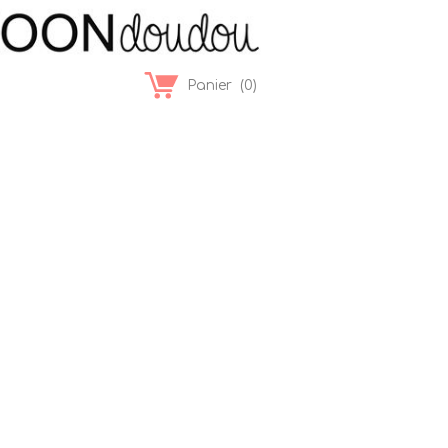
Panier
(
0
)