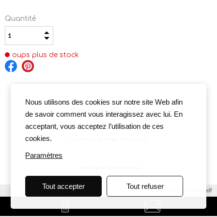
Quantité
oups plus de stock
Nous utilisons des cookies sur notre site Web afin
Conditions Générales de Ventes
de savoir comment vous interagissez avec lui. En
acceptant, vous acceptez l’utilisation de ces
cookies.
Conditions Générales d'Utilisation
Paramètres
Politique de confidentialité
Tout accepter
Tout refuser
Propulsé par
WebSelf